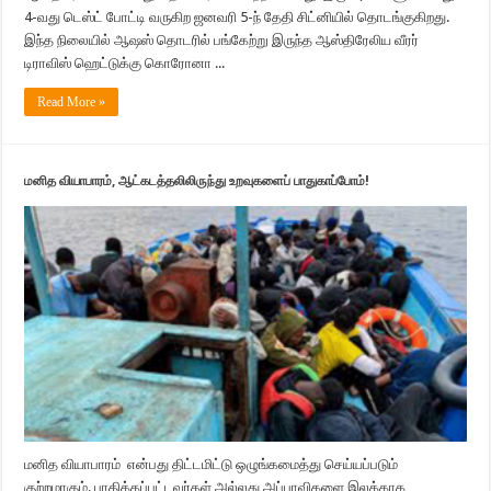
4-வது டெஸ்ட் போட்டி வருகிற ஜனவரி 5-ந் தேதி சிட்னியில் தொடங்குகிறது.
இந்த நிலையில் ஆ‌ஷஸ் தொடரில் பங்கேற்று இருந்த ஆஸ்திரேலிய வீரர்
டிராவிஸ் ஹெட்டுக்கு கொரோனா ...
Read More »
மனித வியாபாரம், ஆட்கடத்தலிலிருந்து உறவுகளைப் பாதுகாப்போம்!
மனித வியாபாரம் என்பது திட்டமிட்டு ஒழுங்கமைத்து செய்யப்படும்
குற்றமாகும். பாதிக்கப்பட்டவர்கள் அல்லது அப்பாவிகளை இலக்காக