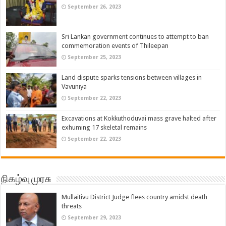
September 26, 2023
Sri Lankan government continues to attempt to ban
commemoration events of Thileepan
September 25, 2023
Land dispute sparks tensions between villages in
Vavuniya
September 22, 2023
Excavations at Kokkuthoduvai mass grave halted after
exhuming 17 skeletal remains
September 22, 2023
நிகழ்வு முரசு
Mullaitivu District Judge flees country amidst death
threats
September 29, 2023