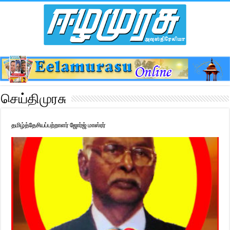
செய்திமுரசு
தமிழ்த்தேசியப்பற்றாளர் ஜோர்ஜ் மாஸ்ரர்