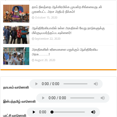
தாய் நிலத்தை ஆக்கிரமிக்க முயன்ற சிங்களவருடன்
முரண்பட்ட அரச அதிபர் நீக்கம்!
October 15, 2020
ஆஸ்திரேலியாவில் உள்ள அகதிகள் வேறு நாடுகளுக்கு
மீள்குடியமர்த்தப்படவுள்ளனர்!
September 22, 2020
அகதிகளின் உரிமைகளை மறுக்கும் ஆஸ்திரேலிய
அரசு………!
August 20, 2020
தாயகம் வானொலி
இன்பத்தமிழ் வானொலி
புரட்சி வானொலி