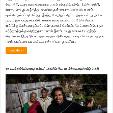
கொண்டு, தமது சுயநலத்துக்காக பணம் சம்பாதிக்கும் நோக்கில் ஏமாற்றி,
மோசடி செய்து, வஞ்சித்து, சுரண்டுவதன் ஊடாக, மனித வியாபாரம்
முன்னெடுக்கப்படுகின்றது. இருந்த போதிலும், ஆட்கடத்தல் என்பது தானே
ஒருவர் முன்வந்து சட்டவிரோதமாக தமது நாட்டை விட்டு இன்னொரு
நாட்டுக்கு செல்வதாகும்.சட்டவிரோதமாகச் செய்யப்படும் போதைப் பொருள்
வர்த்தகத்துக்கு அடுத்ததாக உலகில் இரண்டாவது மிகப்பெரிய குற்றத்
தொழிலாக இந்த ஆட்கடத்தல் கருதப்படுகின்றது. மனித வியாபாரம் ஒருவர்
ஏமாற்றப்படுவதையும் ஆட்கடத்தல் என்பது ஒருவரின் ...
Read More »
நல உதவிகளிலேயே வாழ நாங்கள் ஆஸ்திரேலியா வரவில்லை: ஈழத்தமிழ் அகதி