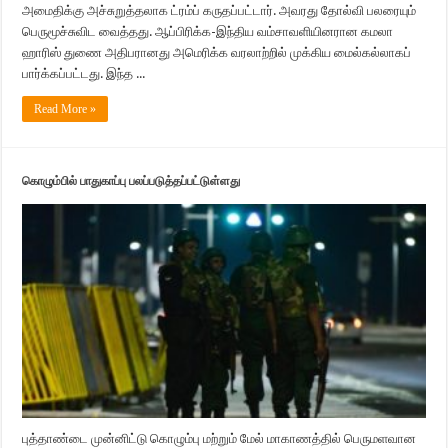
அமைதிக்கு அச்சுறுத்தலாக ட்ரம்ப் கருதப்பட்டார். அவரது தோல்வி பலரையும்
பெருமூச்சுவிட வைத்தது. ஆப்பிரிக்க-இந்திய வம்சாவளியினரான கமலா
ஹாரிஸ் துணை அதிபரானது அமெரிக்க வரலாற்றில் முக்கிய மைல்கல்லாகப்
பார்க்கப்பட்டது. இந்த ...
Read More »
கொழும்பில் பாதுகாப்பு பலப்படுத்தப்பட்டுள்ளது
புத்தாண்டை முன்னிட்டு கொழும்பு மற்றும் மேல் மாகாணத்தில் பெருமளவான