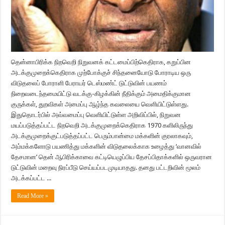
தென்னாபிரிக்க நிறவெறி நிறுவனக் கட்டமைப்பிற்கெதிராக, கறுப்பின
அடக்குமுறைக்கெதிராக முற்போக்குச் சிந்தனையோடு போராடிய ஒரு
விடுதலைப் போராளி பேராயர் டெஸ்மண்ட் டுட்டுவின் பயணம்
நிறைவடைந்தமையிட்டு வடக்கு-கிழக்கின் நீதிக்கும் அமைதிக்குமான
குருக்கள், துறவிகள் அமைப்பு ஆழ்ந்த கவலையை வெளியிட்டுள்ளது.
இதுதொடர்பில் அவ்வமைப்பு வெளியிட்டுள்ள அறிவிப்பில், நிறுவன
மயப்படுத்தப்பட்ட நிறவெறி அடக்குமுறைக்கெதிராக 1970 களிலிருந்து
அடக்குமுறைக்குட்படுத்தப்பட்ட பெரும்பான்மை மக்களின் குரலாகவும்,
அம்மக்களோடு பயணித்து மக்களின் விடுதலைக்காக உழைத்து ‘வானவில்
தேசமான’ தென் ஆபிரிக்காவை கட்டியெழுப்பிய தேசப்பிதாக்களில் ஒருவரான
டுட்டுவின் மறைவு நிரப்பீடு செய்யப்படமுடியாதது. தனது பட்டறிவின் மூலம்
அடக்கப்பட்ட ...
Read More »