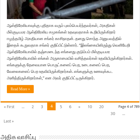
ஆஸ்திரேலியாவுக்கு புதிதாக வரும் புலம்பெயர்ந்தவர்கள், அகதிகள்
மீள்குடியமர ஆஸ்திரேலிய சமூகங்கள் உதவுவதாகக் கூறியிருக்கிறார்
ஈழத்தமிழ் அகதியான சங்கர் காசிநாதன். தனது சொந்த அனுபவத்தில்
இதைக் கூறுவதாக சங்கர் குறிப்பிட்டுள்ளார். “இலங்கையிலிருந்து வெளியேறி
ஆஸ்திரேலியாவில் தஞ்சமடைந்த எங்களது குடும்பம் மீள்குடியமர
ஆஸ்திரேலியாவில் எங்கள் அருகாமையில் வசித்தவர்கள் உதவியிருக்கிறார்கள்.
எங்களுக்கு தேவையான பொருட்களைப் பெற, உடைகளைப் பெற,
வேலைகளைப் பெற உதவியிருக்கிறார்கள். எங்களுக்கு உணவுக்கூட
அளித்திருக்கிறார்கள்,” என அவர் குறிப்பிட்டிருக்கிறார்.
Read More »
4
« First
...
2
3
5
6
»
10
20
Page 4 of 789
30
...
Last »
அதிக வாசிப்பு