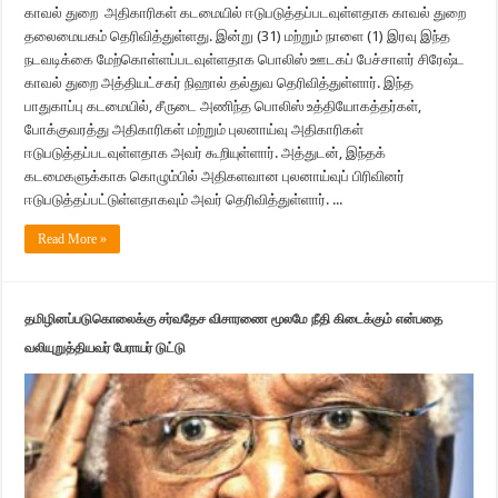
காவல் துறை அதிகாரிகள் கடமையில் ஈடுபடுத்தப்படவுள்ளதாக காவல் துறை
தலைமையகம் தெரிவித்துள்ளது. இன்று (31) மற்றும் நாளை (1) இரவு இந்த
நடவடிக்கை மேற்கொள்ளப்படவுள்ளதாக பொலிஸ் ஊடகப் பேச்சாளர் சிரேஷ்ட
காவல் துறை அத்தியட்சகர் நிஹால் தல்துவ தெரிவித்துள்ளார். இந்த
பாதுகாப்பு கடமையில், சீருடை அணிந்த பொலிஸ் உத்தியோகத்தர்கள்,
போக்குவரத்து அதிகாரிகள் மற்றும் புலனாய்வு அதிகாரிகள்
ஈடுபடுத்தப்படவுள்ளதாக அவர் கூறியுள்ளார். அத்துடன், இந்தக்
கடமைகளுக்காக கொழும்பில் அதிகளவான புலனாய்வுப் பிரிவினர்
ஈடுபடுத்தப்பட்டுள்ளதாகவும் அவர் தெரிவித்துள்ளார். ...
Read More »
தமிழினப்படுகொலைக்கு சர்வதேச விசாரணை மூலமே நீதி கிடைக்கும் என்பதை
வலியுறுத்தியவர் பேராயர் டுட்டு