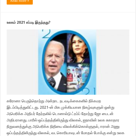
Read More »
உலகம் 2021 எப்படி இருந்தது?
கரோனா பெருந்தொற்று அன்றாட நடவடிக்கைகளில் நீக்கமற
இடம்பிடித்துவிட்டது. 2021-ன் மிக முக்கியமான நிகழ்வுகளுள் ஒன்று
அமெரிக்க அதிபர் தேர்தலில் டொனால்டு ட்ரம்ப் தோற்று ஜோ பைடன்
அதிபரானது. பாரீஸ் ஒப்பந்தத்திலிருந்து விலகல், ஐநாவின் உலக சுகாதார
நிறுவனத்துக்கு அமெரிக்க நிதியை விலக்கிக்கொள்ளுதல், ஈரான் அணு
ஒப்பந்தத்திலிருந்து விலகல், வடகொரியாவுடன் மோதல் போக்கு என்று உலக