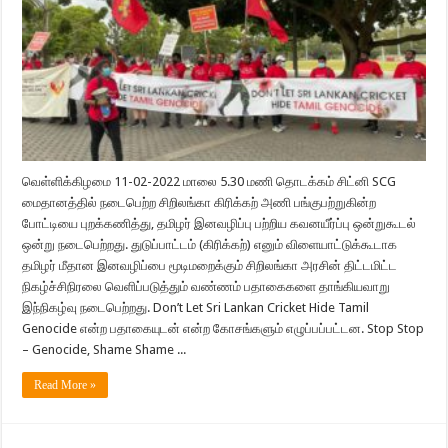
வெள்ளிக்கிழமை 11-02-2022 மாலை 5.30 மணி தொடக்கம் சிட்னி SCG
மைதானத்தில் நடைபெற்ற சிறிலங்கா கிரிக்கற் அணி பங்குபற்றுகின்ற
போட்டியை புறக்கணித்து, தமிழர் இனவழிப்பு பற்றிய கவனயீர்ப்பு ஒன்றுகூடல்
ஒன்று நடைபெற்றது. துடுப்பாட்டம் (கிரிக்கற்) எனும் விளையாட்டுக்கூடாக
தமிழர் மீதான இனவழிப்பை மூடிமறைக்கும் சிறிலங்கா அரசின் திட்டமிட்ட
நிகழ்ச்சிநிரலை வெளிப்படுத்தும் வண்ணம் பதாகைகளை தாங்கியவாறு
இந்நிகழ்வு நடைபெற்றது. Don’t Let Sri Lankan Cricket Hide Tamil
Genocide என்ற பதாகையுடன் என்ற கோசங்களும் எழுப்பப்பட்டன. Stop Stop
– Genocide, Shame Shame ...
Read More »