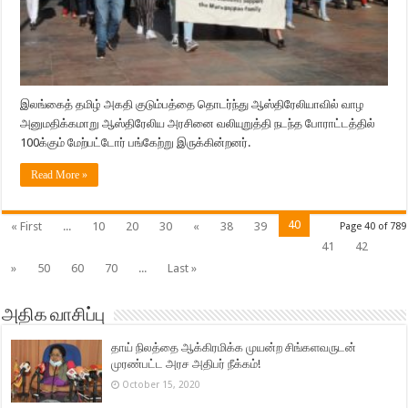
இலங்கைத் தமிழ் அகதி குடும்பத்தை தொடர்ந்து ஆஸ்திரேலியாவில் வாழ
அனுமதிக்கமாறு ஆஸ்திரேலிய அரசினை வலியுறுத்தி நடந்த போராட்டத்தில்
100க்கும் மேற்பட்டோர் பங்கேற்று இருக்கின்றனர்.
Read More »
40
« First
...
10
20
30
«
38
39
Page 40 of 789
41
42
»
50
60
70
...
Last »
அதிக வாசிப்பு
தாய் நிலத்தை ஆக்கிரமிக்க முயன்ற சிங்களவருடன்
முரண்பட்ட அரச அதிபர் நீக்கம்!
October 15, 2020