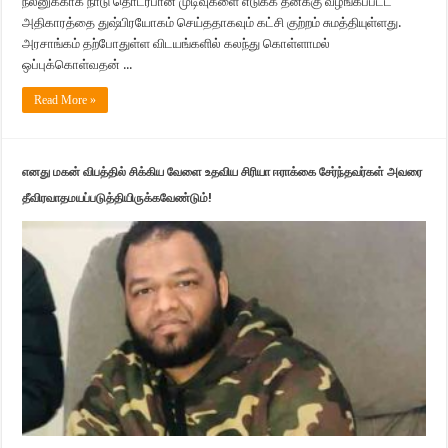
நலனுக்காக நாடு தொடர்பான முடிவுகளை எடுக்க தனக்கு வழங்கப்பட்ட
அதிகாரத்தை துஷ்பிரயோகம் செய்ததாகவும் கட்சி குற்றம் சுமத்தியுள்ளது.
அரசாங்கம் தற்போதுள்ள விடயங்களில் கலந்து கொள்ளாமல்
ஒப்புக்கொள்வதன் ...
Read More »
எனது மகன் விபத்தில் சிக்கிய வேளை உதவிய சிரியா ஈராக்கை சேர்ந்தவர்கள் அவரை
தீவிரவாதமயப்படுத்தியிருக்கவேண்டும்!