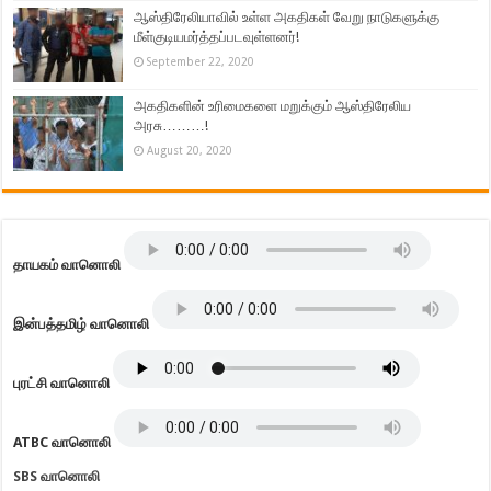
ஆஸ்திரேலியாவில் உள்ள அகதிகள் வேறு நாடுகளுக்கு
மீள்குடியமர்த்தப்படவுள்ளனர்!
September 22, 2020
அகதிகளின் உரிமைகளை மறுக்கும் ஆஸ்திரேலிய
அரசு………!
August 20, 2020
தாயகம் வானொலி
இன்பத்தமிழ் வானொலி
புரட்சி வானொலி
ATBC வானொலி
SBS வானொலி