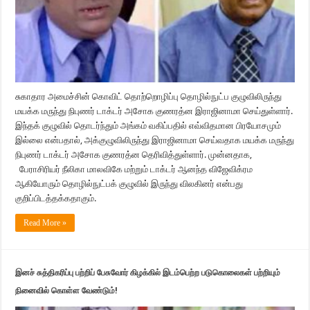
சுகாதார அமைச்சின் கொவிட் தொற்றொழிப்பு தொழில்நுட்ப குழுவிலிருந்து
மயக்க மருந்து நிபுணர் டாக்டர் அசோக குணரத்ன இராஜினாமா செய்துள்ளார்.
இந்தக் குழுவில் தொடர்ந்தும் அங்கம் வகிப்பதில் எவ்விதமான பிரயோசமும்
இல்லை என்பதால், அக்குழுவிலிருந்து இராஜினாமா செய்வதாக மயக்க மருந்து
நிபுணர் டாக்டர் அசோக குணரத்ன தெரிவித்துள்ளார். முன்னதாக,
பேராசிரியர் நீலிகா மாலவிகே மற்றும் டாக்டர் ஆனந்த விஜேவிக்ரம
ஆகியோரும் தொழில்நுட்பக் குழுவில் இருந்து விலகினர் என்பது
குறிப்பிடத்தக்கதாகும்.
Read More »
இனச் சுத்திகரிப்பு பற்றிப் பேசுவோர் கிழக்கில் இடம்பெற்ற படுகொலைகள் பற்றியும்
நினைவில் கொள்ள வேண்டும்!