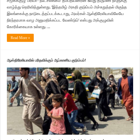
சமூகக்குழு ‘பிரியா- நடேசலிங்கம்’ தம்பதியினரின் 8வது திருமண நாளுக்கு
வாழ்த்து தெரிவித்துள்ளது. ‘இத்தமிழ் அகதி குடும்பம் அச்சுறுத்தல் மிகுந்த
இலங்கைக்கு நாடுகடத்தப்படக்கூடாது, அவர்கள் ஆஸ்திரேலியாவிலேயே
நிரந்தரமாக வாழ அனுமதிக்கப்பட வேண்டும்’ என்பது அக்குழுவின்
கோரிக்கையாக உள்ளது. ...
Read More »
ஆஸ்திரேலியாவில் பரிதவிக்கும் ஆப்கானிய குடும்பம்!