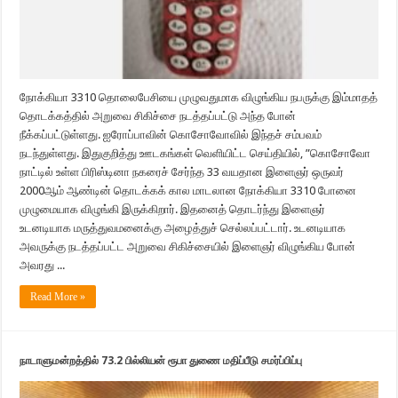
நோக்கியா 3310 தொலைபேசியை முழுவதுமாக விழுங்கிய நபருக்கு இம்மாதத்
தொடக்கத்தில் அறுவை சிகிச்சை நடத்தப்பட்டு அந்த போன்
நீக்கப்பட்டுள்ளது. ஐரோப்பாவின் கொசோவோவில் இந்தச் சம்பவம்
நடந்துள்ளது. இதுகுறித்து ஊடகங்கள் வெளியிட்ட செய்தியில், ”கொசோவோ
நாட்டில் உள்ள பிரிஸ்டினா நகரைச் சேர்ந்த 33 வயதான இளைஞர் ஒருவர்
2000ஆம் ஆண்டின் தொடக்கக் கால மாடலான நோக்கியா 3310 போனை
முழுமையாக விழுங்கி இருக்கிறார். இதனைத் தொடர்ந்து இளைஞர்
உடனடியாக மருத்துவமனைக்கு அழைத்துச் செல்லப்பட்டார். உடனடியாக
அவருக்கு நடத்தப்பட்ட அறுவை சிகிச்சையில் இளைஞர் விழுங்கிய போன்
அவரது ...
Read More »
நாடாளுமன்றத்தில் 73.2 பில்லியன் ரூபா துணை மதிப்பீடு சமர்ப்பிப்பு