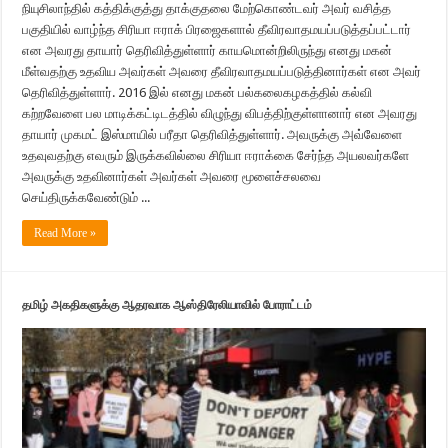
நியுசிலாந்தில் கத்திக்குத்து தாக்குதலை மேற்கொண்டவர் அவர் வசித்த
பகுதியில் வாழ்ந்த சிரியா ஈராக் பிரஜைகளால் தீவிரவாதமயப்படுத்தப்பட்டார்
என அவரது தாயார் தெரிவித்துள்ளார் காயமொன்றிலிருந்து எனது மகன்
மீள்வதற்கு உதவிய அவர்கள் அவரை தீவிரவாதமயப்படுத்தினார்கள் என அவர்
தெரிவித்துள்ளார். 2016 இல் எனது மகன் பல்கலைகழகத்தில் கல்வி
கற்றவேளை பல மாடிக்கட்டிடத்தில் விழுந்து விபத்திற்குள்ளானார் என அவரது
தாயார் முகமட் இஸ்மாயில் பரீதா தெரிவித்துள்ளார். அவருக்கு அவ்வேளை
உதவுவதற்கு எவரும் இருக்கவில்லை சிரியா ஈராக்கை சேர்ந்த அயலவர்களே
அவருக்கு உதவினார்கள் அவர்கள் அவரை மூளைச்சலவை
செய்திருக்கவேண்டும் ...
Read More »
தமிழ் அகதிகளுக்கு ஆதரவாக ஆஸ்திரேலியாவில் போராட்டம்