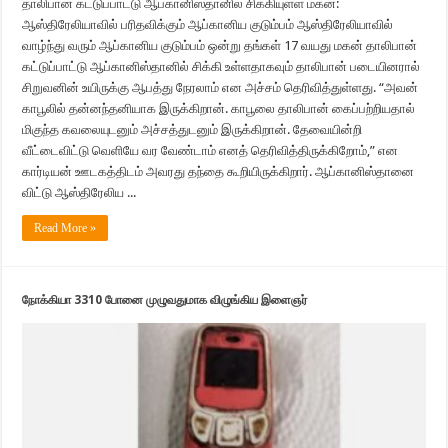
தாலிபான் கட்டுப்பாட்டு ஆப்கானிஸ்தானில் சிக்கியுள்ள மகன்:
ஆஸ்திரேலியாவில் பரிதவிக்கும் ஆப்கானிய குடும்பம் ஆஸ்திரேலியாவில்
வாழ்ந்து வரும் ஆப்கானிய குடும்பம் ஒன்று தங்கள் 17 வயது மகன் தாலிபான்
கட்டுப்பாட்டு ஆப்கானிஸ்தானில் சிக்கி உள்ளதாகவும் தாலிபான் படையினரால்
சிறுவனின் உயிருக்கு ஆபத்து நேரலாம் என அச்சம் தெரிவித்துள்ளது. “அவன்
காபூலில் தன்னந்தனியாக இருக்கிறான். காபூலை தாலிபான் கைப்பற்றியதால்
மிகுந்த கவலையுடனும் அச்சத்துடனும் இருக்கிறான். தேவையின்றி
வீட்டைவிட்டு வெளியே வர வேண்டாம் எனத் தெரிவித்திருக்கிறோம்,” என
கார்டியன் ஊடகத்திடம் அவரது தந்தை கூறியிருக்கிறார். ஆப்கானிஸ்தானை
விட்டு ஆஸ்திரேலிய ...
Read More »
நோக்கியா 3310 போனை முழுவதுமாக விழுங்கிய இளைஞர்