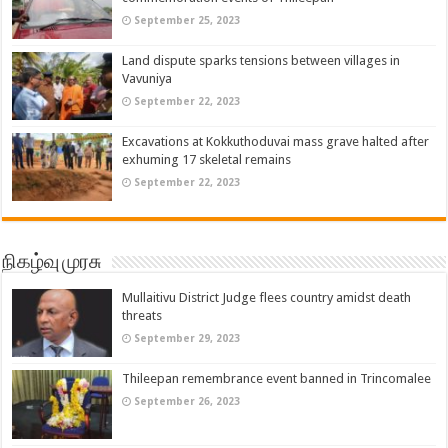
September 25, 2023
Land dispute sparks tensions between villages in
Vavuniya
September 22, 2023
Excavations at Kokkuthoduvai mass grave halted after
exhuming 17 skeletal remains
September 22, 2023
நிகழ்வு முரசு
Mullaitivu District Judge flees country amidst death
threats
September 29, 2023
Thileepan remembrance event banned in Trincomalee
September 26, 2023