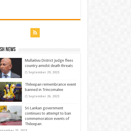
ish News
Mullaitivu District Judge flees
country amidst death threats
September 29, 2023
Thileepan remembrance event
banned in Trincomalee
September 26, 2023
Sri Lankan government
continues to attempt to ban
commemoration events of
Thileepan
ptember 25, 2023