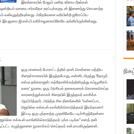
இலங்கையில் மேலும் மனித உரிமை மீறல்கள்
 ஒன்றியம் ஏனைய சர்வதேச தரப்புக்களுடன் இணைந்து செயலாற்ற
் வலியுறுத்தியுள்ளது. அதேவேளை வரியின்றி ஐரோப்பிய
லுமை ஜி.எஸ்.பி வரிச்சலுகையிலேயே தங்கியிருக்கின்றது.
்
ஒரு மாணவர் போராட்டத்தில் நான் சென்னை மத்திய
நிகழ
சிறைச்சாலையில் இருந்தபோது, என்னிடமிருந்து ‘தோழர்
எஸ்.ஏ.தங்கராஜன்: கத்தோலிக்கத்திலிருந்து கம்யூனிசம்
வரை’ நூலை, ஒரு அரசியல் தலைவரைக் கொலைசெய்த
காரணத்துக்காகச் சிறையில் இருந்தவர் வாசிக்க
ஆரம்பித்தார். அடுத்த சில தினங்களில் ‘‘என்னப்பா,
ஜெயில்ல கக்கூஸ் வாங்கிக்கொடுத்தவர் இவர்தானா!
இப்படி ஒரு புத்தகத்த முதலிலேயே படிச்சிருந்தேன்னா
‘ஜெயில்ல கக்கூஸ் வாங்கிக்கொடுத்தவர் புக்க படிங்க’’ எனத் தன்
டிப்பட்ட எழுத்துகளை நூலாக்கம் செய்தவர் என்.ராமகிருஷ்ணன்.