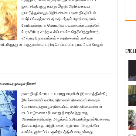
ஜனாதிபதி குழு தனது இறுதி அறிக்கையை
தயாரித்துள்ளது. அறிக்கையை ஜனாதிபதியிடம்
சமர்ப்பிப்பதற்கான திகதி மற்றும் நேரத்தை தாம்
கோரியுள்ளதாக மொரட்டுவ பல்கலைக்கழகத்தின்
பேராசிரியர் சாந்த வல்பொலகே தெரிவித்துள்ளார்.
எரிவாயு நிறுவனங்கள் – தரநிலைகள் பணியக
னரிடமிருந்து வாக்குமூலங்கள் பதிவு செய்யப்பட்டதாக அவர் மேலும்
Engl
ோசமடைந்துவரும் நிலை!
ஜனாதிபதி கோட்டாபய ராஜபக்ஷவின் நிர்வாகத்தின்கீழ்
இலங்கையின் மனித உரிமைகள் நிலைவரம் மிகவும்
மோசமடைந்துவரும் நிலையில், மனித உரிமைகள்சார்
கடப்பாடுகளை உரியவாறு நிறைவேற்றுமாறு
அரசாங்கத்தின்மீது அழுத்தம் பிரயோகித்து தற்போதைய
நிலைவரத்தை மாற்றியமைப்பதற்கான மிகமுக்கிய
வாய்ப்பு ஐரோப்பிய ஒன்றியத்தின் வசமுள்ளது.
Se