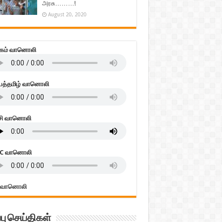
அரசு………!
August 20, 2020
கம் வானொலி
பத்தமிழ் வானொலி
்சி வானொலி
C வானொலி
 வானொலி
்பு செய்திகள்