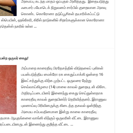
அமைப்பு கடந்த மாதம் ஒப்புதல் அளித்தது. இதையடுத்து
ஃபைசர் பயோடெக் நிறுவனம் சார்பில் குறைவான அளவு
கொண்ட கொரோனா தடுப்பூசிகள் தயாரிக்கப்பட்டு
, ஸ்பெயின், ஹங்கேரி, கிரீஸ் நாடுகளில் சிறார்களுக்கான கொரோனா
தென்ஸ் நகரில் உள்ள ...
யன்ற ஒருவர் கைது!
அம்பாறை காரைதீவு பிரதேசத்தில் விடுதலைப் புலிகள்
பயன்படுத்திய மைக்ரோ ரக கைதுப்பாக்கி ஒன்றை 16
இலட்சத்துக்கு விற்க முற்பட்ட ஒருவரை நேற்று
செவ்வாய்கிழமை (14) மாலை காவல் துறையுடன் விசேட
அதிரடிப்படையினர் இணைந்து கைது செய்துள்ளதாக
காரைதீவு காவல் துறையினர்ர் தெரிவித்தனர். இராணுவ
புலனாய்வு பிரிவினருக்கு கிடைத்த தகவல் ஒன்றிற்கு
அமைய சம்பவதினமான இன்று காலை காரைதீவு
ோதமாக ஆயுதங்களை வாங்கி விற்கும் ஒருவரின் வீட்டை இராணுவ
திரப்படையினருடன் இணைந்து குறித்த வீட்டை ...