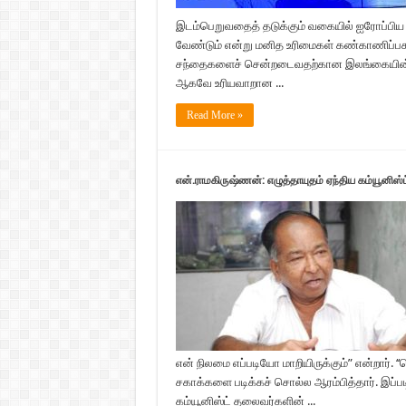
இடம்பெறுவதைத் தடுக்கும் வகையில் ஐரோப்பிய
வேண்டும் என்று மனித உரிமைகள் கண்காணிப்பகம
சந்தைகளைச் சென்றடைவதற்கான இலங்கையின் இய
ஆகவே உரியவாறான ...
Read More »
என்.ராமகிருஷ்ணன்: எழுத்தாயுதம் ஏந்திய கம்யூனிஸ்ட
என் நிலமை எப்படியோ மாறியிருக்கும்” என்றார். ‘
சகாக்களை படிக்கச் சொல்ல ஆரம்பித்தார். இப்ப
கம்யூனிஸ்ட் தலைவர்களின் ...