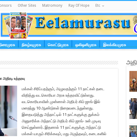
onsors
Other Sites
Matromony
Ray Of Hope
Etc
திரைமுரசு
நிகழ்வுமுரசு
கொட்டுமுரசு
ஒலிஒளிமுரசு
இலக்கியமுரசு
அதிக
ா அதிரடி உத்தரவு
மக்கள் சிரிப்பதற்கும், அழுவதற்கும் 11 நாட்கள் தடை
விதித்து வடகொரியா அரசு உத்தரவிட்டுள்ளது.
வடகொரியாவின் முன்னாள் அதிபர் கிம் ஜாங்-இல்
மறைந்து 10 ஆண்டுகள் நிறைவடைந்துள்ளது.
இதையடுத்து அந்நாட்டில் 11 நாட்களுக்கு துக்கம்
அனுசரிக்க அந்நாட்டு அதிபர் கிம் ஜாங்- உன் முடிவு
செய்துள்ளார். இதனால் 11 நாட்களுக்கு அந்நாட்டு
மக்கள் யாரும் சிரிக்கவும், மது அருந்தவும், கடைகளில்