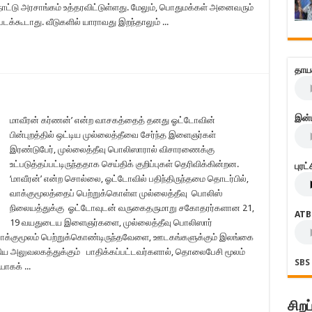
ாட்டு அரசாங்கம் உத்தரவிட்டுள்ளது. மேலும், பொதுமக்கள் அனைவரும்
்கூடாது. வீடுகளில் யாராவது இறந்தாலும் ...
தாய
இன்
மாவீரன் கர்ணன்’ என்ற வாசகத்தைத் தனது ஓட்டோவின்
பின்புறத்தில் ஒட்டிய முல்லைத்தீவை சேர்ந்த இளைஞர்கள்
இரண்டுபேர், முல்லைத்தீவு பொலிஸாரால் விசாரணைக்கு
உட்படுத்தப்பட்டிருந்ததாக செய்திக் குறிப்புகள் தெரிவிக்கின்றன.
புரட
‘மாவீரன்’ என்ற சொல்லை, ஓட்டோவில் பதிந்திருந்தமை தொடர்பில்,
வாக்குமூலத்தைப் பெற்றுக்கொள்ள முல்லைத்தீவு பொலிஸ்
நிலையத்துக்கு ஓட்டோவுடன் வருகைதருமாறு சகோதரர்களான 21,
ATB
19 வயதுடைய இளைஞர்களை, முல்லைத்தீவு பொலிஸார்
வாக்குமூலம் பெற்றுக்கொண்டிருந்தவேளை, ஊடகங்களுக்கும் இலங்கை
ிய அலுவலகத்துக்கும் பாதிக்கப்பட்டவர்களால், தொலைபேசி மூலம்
SBS
ாகக் ...
சிறப