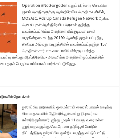
Operation #NotForgotten எனும் பிரச்சார செயலின்
மூலம் அகதிகளுக்கு ஆஸ்திரேலிய அகதி கவுன்சில்,
MOSAIC, Ads Up Canada Refugee Network ஆகிய
அமைப்புகள் ஆஸ்திரேலிய அரசால் தடுத்து
வைக்கப்பட்டுள்ள அகதிகள் மீள்குடியமர உதவி
வருகின்றன. கடந்த 2019ம் ஆண்டு முதல் பப்பு நியூ
கினியா அல்லது நவுருத்தீவில் வைக்கப்பட்டிருந்த 157
அகதிகள் சார்பாக கனடாவில் மீள்குடியமர்த்த
ுடியமர்வு என்பது ஆஸ்திரேலிய- அமெரிக்க அகதிகள் ஒப்பந்தத்தில்
 தரும் பெரும் வாய்ப்பாகப் பார்க்கப்படுகிறது.
ாடுகளில் தொடக்கம்
ஐரோப்பிய நாடுகளில் ஒமைக்ரான் வைரஸ் பரவல் அடுத்த
சில மாதங்களில் அதிகரிக்கும் என்று நிபுணர்கள்
எச்சரித்துள்ளனர். ஐந்து முதல் 11 வயது வரை உள்ள
குழந்தைகளுக்கு கொரோனா தடுப்பூசி போடும்
திட்டத்திற்கு ஐரோப்பிய ஒன்றிய மருந்து கட்டுப்பாட்டு