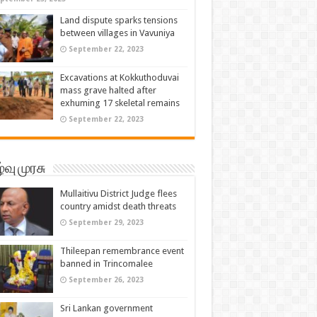
Land dispute sparks tensions
between villages in Vavuniya
September 22, 2023
Excavations at Kokkuthoduvai
mass grave halted after
exhuming 17 skeletal remains
September 22, 2023
்வு முரசு
Mullaitivu District Judge flees
country amidst death threats
September 29, 2023
Thileepan remembrance event
banned in Trincomalee
September 26, 2023
Sri Lankan government