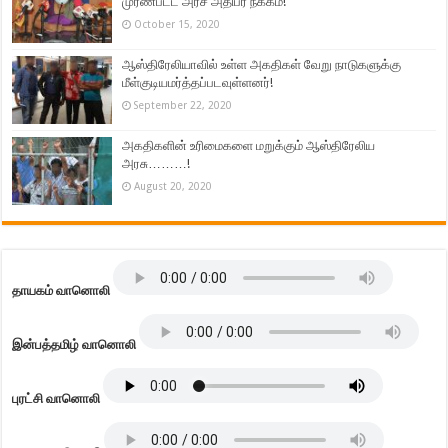
முரண்பட்ட அரச அதிபர் நீக்கம்!
October 15, 2020
ஆஸ்திரேலியாவில் உள்ள அகதிகள் வேறு நாடுகளுக்கு
மீள்குடியமர்த்தப்படவுள்ளனர்!
September 22, 2020
அகதிகளின் உரிமைகளை மறுக்கும் ஆஸ்திரேலிய
அரசு………!
August 20, 2020
தாயகம் வானொலி
இன்பத்தமிழ் வானொலி
புரட்சி வானொலி