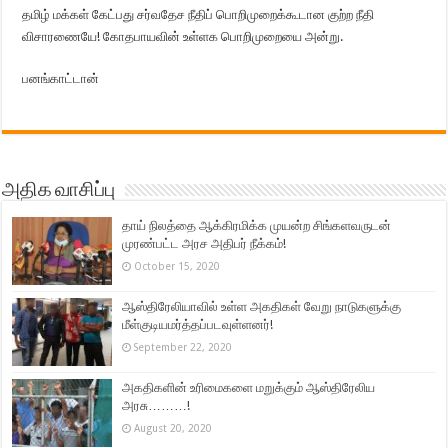
தமிழ் மக்கள் கேட்பது சர்வதேச நீதிப் பொறிமுறைக்கூடான குற்ற நீதி
விசாரணையே! கோதபாயவின் உள்ளக பொறிமுறையை அன்று.
பனங்காட்டான்
அதிக வாசிப்பு
தாய் நிலத்தை ஆக்கிரமிக்க முயன்ற சிங்களவருடன்
முரண்பட்ட அரச அதிபர் நீக்கம்!
October 15, 2020
ஆஸ்திரேலியாவில் உள்ள அகதிகள் வேறு நாடுகளுக்கு
மீள்குடியமர்த்தப்படவுள்ளனர்!
September 22, 2020
அகதிகளின் உரிமைகளை மறுக்கும் ஆஸ்திரேலிய
அரசு………!
August 20, 2020