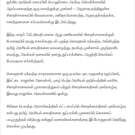
ஐக்கிய நாடுகள் சபையின் பொதுச்சபை அமர்வு அமெரிக்காவில்
ஆரம்பமாவதற்கு ஒரு வாரத்துக்கு முன்னர் – அநுராதபுரத்திலுள்ள
சிறைச்சாலையில் கேவலமான, மனிதாபிமானமற்ற, அருவருக்கத்தக்க,
ஈனத்தனமான சம்பவமொன்று இடம்பெற்றது.
இந்த மாதம் 12ம் திகதி மாலை ஆறு மணியளவில் சிறைச்சாலைக்குள்
போதையில் தமது சகாக்களுடன் புகுந்த லொஹான் ரத்வத்த, அங்கிருந்த
தமிழ் அரசியல் கைதிகளை வரவழைத்து, தமக்கு முன்னால் முழந்தாளிட
வைத்து, அவர்கள் தலையில் தனது துப்பாக்கியை அழுத்தி கொல்லப்
போவதாக எச்சரி;த்தார்.
லொஹான் ரத்வத்த சாதாரணமான ஒரு நபரல்ல. நாடாளுமன்ற உறுப்பினர்,
இரட்டை ராஜாங்க அமைச்சர், புகழ் பெற்ற அரசியல் குடும்பத்தின் வாரிசு.
சிறைச்சாலைகள் முகாமைத்துவம் மற்றும் சிறைக்கைதிகள் புனர்வாழ்வு
இவரது ராஜாங்க அமைச்சுகளில் ஒன்று.
சிங்கள பௌத்த அரசாங்கத்தின் கட்டமைப்பில் சிறைக்கைதிகள் புனர்வாழ்வு
என்பது தமிழ் அரசியல் கைதிகளை துப்பாக்கி முனையில் கொலைப்
பயமுறுத்தல் விடுவது என்னும் வரைவிலக்கணத்தை இப்போதுதான் தெரிந்து
கொள்ள முடிந்தது.