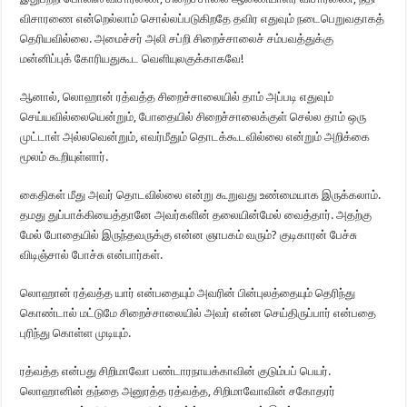
விசாரணை என்றெல்லாம் சொல்லப்படுகிறதே தவிர எதுவும் நடைபெறுவதாகத்
தெரியவில்லை. அமைச்சர் அலி சப்றி சிறைச்சாலைச் சம்பவத்துக்கு
மன்னிப்புக் கோரியதுகூட வெளியுலகுக்காகவே!
ஆனால், லொஹான் ரத்வத்த சிறைச்சாலையில் தாம் அப்படி எதுவும்
செய்யவில்லையென்றும், போதையில் சிறைச்சாலைக்குள் செல்ல தாம் ஒரு
முட்டாள் அல்லவென்றும், எவர்மீதும் தொடக்கூடவில்லை என்றும் அறிக்கை
மூலம் கூறியுள்ளார்.
கைதிகள் மீது அவர் தொடவில்லை என்று கூறுவது உண்மையாக இருக்கலாம்.
தமது துப்பாக்கியைத்தானே அவர்களின் தலையின்மேல் வைத்தார். அதற்கு
மேல் போதையில் இருந்தவருக்கு என்ன ஞாபகம் வரும்? குடிகாரன் பேச்சு
விடிஞ்சால் போச்சு என்பார்கள்.
லொஹான் ரத்வத்த யார் என்பதையும் அவரின் பின்புலத்தையும் தெரிந்து
கொண்டால் மட்டுமே சிறைச்சாலையில் அவர் என்ன செய்திருப்பார் என்பதை
புரிந்து கொள்ள முடியும்.
ரத்வத்த என்பது சிறிமாவோ பண்டாரநாயக்காவின் குடும்பப் பெயர்.
லொஹானின் தந்தை அனுரத்த ரத்வத்த, சிறிமாவோவின் சகோதரர்