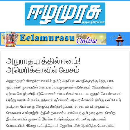
அநுராதபுரத்தில் ஈனம்!
அமெரிக்காவில் வேசம்
அநுராதபுரம் சிறைச்சாலையில் தமிழ் அரசியல் கைதிகளுக்கு நேரடியாக
துப்பாக்கி முனையில் கொலைப் பயமுறுத்தல் விடுத்தவர் அப்பாவியல்ல.
ஏற்கனவே இரண்டு படுகொலைச் சம்பவங்கள் உட்பட பல குற்றச் செயல்களைப்
புரிந்து அரசியல் கலப்பு நீதியால் தப்பியவர். அமெரிக்காவில் நின்று புலம்பெயர்
தமிழரை பேச்சுக்கு அழைப்பு விடுத்திருப்பவர் சாதாரண பிரஜையல்ல.
கொலைச் சாம்ராஜ்ஜியத்தின் தலைவர். புலம்பெயர் தமிழரை தடை செய்த
இலங்கையின் முதலாம் இலக்க போர்க்குற்றவாளி. மனித உரிமைகள்
பேரவையின் 48வது கூட்டத்தொடர் ஜெனிவாவில் ஆரம்பித்த வேளையில்,