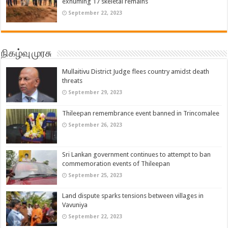
exhuming 17 skeletal remains
September 22, 2023
நிகழ்வு முரசு
Mullaitivu District Judge flees country amidst death
threats
September 29, 2023
Thileepan remembrance event banned in Trincomalee
September 26, 2023
Sri Lankan government continues to attempt to ban
commemoration events of Thileepan
September 25, 2023
Land dispute sparks tensions between villages in
Vavuniya
September 22, 2023