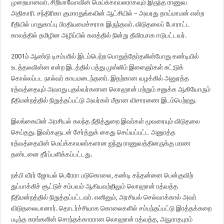
முறையானவர். சிறிமாவோவின் மெய்க்காவலராகவும் இருந்த ராணுவ
அதிகாரி. சந்திரிகா குமாரதுங்கவின் ஆட்சியில் – அவரது தாய்மாமன் என்ற
ரீதியில் பாதுகாப்பு பிரதியமைச்சராக இருந்தவர். விடுதலைப் போராட்ட
காலத்தில் தமிழின அழிப்பில் களத்தில் நின்று தீவிரமாக ஈடுபட்டவர்.
2001ம் ஆண்டு டிசம்பரில் இடம்பெற்ற பொதுத்தேர்தலின்போது கண்டியில்
உடத்தலவின்ன என்ற இடத்தில் பத்து முஸ்லிம் இளைஞர்கள் சுட்;டுக்
கொல்லப்பட நால்வர் காயமடைந்தனர். இதற்கான வழக்கில் அனுரத்த
ரத்வத்தையும் அவரது புதல்வர்களான லொஹான் மற்றும் சனுக்க ஆகியோரும்
நீதிமன்றத்தில் நிறுத்தப்பட்டு அவர்கள் மீதான விசாரணை இடம்பெற்றது.
இலங்கையின் அரசியல் கலந்த நீதித்துறை இவர்கள் மூவரையும் விடுதலை
செய்தது. இவர்களுடன் சேர்த்துக் கைது செய்யப்பட்ட அனுரத்த
ரத்வத்தையின் மெய்க்காவலர்களான ஐந்து ராணுவத்தினருக்கு மரண
தண்டனை தீர்ப்பளிக்கப்பட்டது.
றக்பி வீரர் ஜோயல் பெரேரா படுகொலை, கண்டி கந்தன்னை பென்குவிற்
துப்பாக்கிச் சூட்டுச் சம்பவம் ஆகியவற்றிலும் லொஹான் ரத்வத்த
நீதிமன்றத்தில் நிறுத்தப்பட்டவர். எனினும், அரசியல் செல்வாக்கால் அவர்
விடுதலையானார். தொடர்ச்சியாக கொலைகளில் சம்பந்தப்பட்டு இரத்தக்கறை
படிந்த கரங்களின் சொந்தக்காரரான லொஹான் ரத்வத்த, அநுராதபுரம்