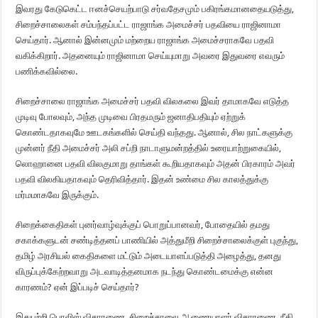
இவரது கேடுகெட்ட ஈனச்செயற்பாடு சர்வதேசமும் பகிரங்கமானதையடுத்து,
சிறைச்சாலைகள் சம்பந்தப்பட்ட ராஜாங்க அமைச்சர் பதவியை ராஜினாமா
செய்தார். ஆனால் இன்னமும் மற்றைய ராஜாங்க அமைச்சராகவே பதவி
வகிக்கிறார். அதனையும் ராஜினாமா செய்யுமாறு அவரை இதுவரை எவரும்
பணிக்கவில்லை.
சிறைச்சாலை ராஜாங்க அமைச்சர் பதவி விலகலை இவர் தாமாகவே எடுத்த
முடிவு போலவும், அந்த முடிவை பிரதமரும் ஜனாதிபதியும் ஏற்றுக்
கொண்டதாகவுமே ஊடகங்களில் செய்தி வந்தது. ஆனால், சில நாட்களுக்கு
முன்னர் நீதி அமைச்சர் அலி சப்றி நாடாளுமன்றத்தில் உரையாற்றுகையில்,
லொஹானை பதவி விலகுமாறு தாங்கள் கூறியதாகவும் அதன் பிரகாரம் அவர்
பதவி விலகியதாகவும் தெரிவித்தார். இதன் உண்மை சில காலத்துக்கு
மர்மமாகவே இருக்கும்.
சிறைக்கைதிகள் புனர்வாழ்வுக்குப் பொறுப்பானவர், போதையில் தமது
சகாக்களுடன் சண்டித்தனப் பாணியில் அத்துமீறி சிறைச்சாலைக்குள் புகுந்து,
தமிழ் அரசியல் கைதிகளை மட்டும் அடையாளப்படுத்தி அழைத்து, தனது
விருப்புக்கேற்றவாறு அடவாடித்தனமாக நடந்து கொண்டமைக்கு என்ன
காரணம்? ஏன் இப்படிச் செய்தார்?
இதுபற்றி பொலிஸ் விசாரணை, சிறைச்சாலை ஆணையாளர் விசாரணை, நீதி