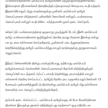
பயங்கரவாதிகளான புலம்பெயர் தமிழர்களின் நெருக்குவாரத்தினாலேயே
இவ்வாறான தீர்மானங்கள் நிறைவேற்றப்படுவதாகவும் கோதபாய கூறி வந்தார்.
இதனாற்போலும் ஆறு மாதங்களுக்கு முன்னர் புலம்பெயர் தமிழர்
அமைப்புகளை விடுதலைப் புலிகளின் பினாமிகள் என்றும், பயங்கரவாத
அமைப்புகள் என்றும் கூறி விசேட வர்த்தமானி மூலம் தடை செய்தார்.
உள்நாட்டுப் பயங்கரவாதத்தை ஒருவாறு முடித்துவிட்டோம், இனி புலம்பெயர்
தமிழ் பயங்கரவாதிகளை ஒழித்துக்கட்டுவதே தமது பிரதான இலக்கு என்று
பல தடவை கர்ச்சனை செய்ததோடு, முன்னாள் படைத்துறையினரை
தெரிந்தெடுத்து தமிழர் புலம்பெயர்ந்து வாழும் நாடுகளுக்கு தூதுவராகவும்
அனுப்பினார்.
இந்தப் பின்னணியில் நின்று பாரக்கும்போது, தற்போது புலம்பெயர்
தமிழர்களையும் அவர்களின் அமைப்புகளையும் நோக்கி விடுத்திருக்கும்
அழைப்பின் கபடத்தனம் அப்பட்டமாகத் தெரிகிறது. தயாகத்தில் வாழும்
மக்களால் தெரிவு செய்யப்பட்ட தமிழ்த் தேசிய நாடாளுமன்ற உறுப்பினர்கள் 13
பேரையும் புறக்கணித்துவிட்டு திடீரென்று புலம்பெயர் தமிழர் மீது நம்பிக்கை
கொண்டு பாச அழைப்பு விடுத்திருக்கிறார்.
தம்மால் தடை செய்யப்பட்ட புலம்பெயர் தமிழர்களுடன் பேச வேண்டுமென
திடீரென இவருக்கு ஞானம் உதித்திருப்பது எதற்காக? ஒரு எறியில் பல