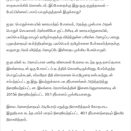
சாதகமாக்கிக் கொண்டார். இப்போதைக்கு இது ஒரு குறுந்தகவல் –
பேரப்பிள்ளைப் பாசம் யாருக்குத்தான் இருக்காது?
ஐ.நா. பொதுச்சபையில் உரையாற்றப் போனவர், அதற்கு முன்பாக அதன்
பொதுச் செயலாளர் அன்ரனியோ குட்டரிசியுடன் உரையாற்றுகையில்,
புலம்பெயர்ந்து வாழும் தமிழர்களுக்கு விடுத்துள்ள பகிரங்க அழைப்பு பலரது
புருவத்தையும் உயர்த்தியுள்ளது. புலம்பெயர் தமிழர்களை பேச்சுவார்த்தைக்கு
வருமாறு அவர் விடுத்த அழைப்பே இன்றைய முக்கிய பேசுபொருள்.
ஐ.நா.வின் உப அமைப்பான மனித உரிமைகள் பேரவை கடந்த ஒரு தசாப்தமாக
இலங்கையுடன் ஒரு போராட்டம் நடத்திக் கொண்டிருக்கிறது. போர்க்குற்ற
பொறுப்புக்கூறல், சர்வதேச நீதி விசாரணை பொறிமுறை என்பவற்றுடன்
சம்பந்தப்பட்டது இது. இவற்றுக்காக பல தீர்மானங்கள் அடுத்தடுத்து
நிறைவேற்றப்பட்டன. இலங்கை அரசாங்கத்தின் இணைஅனுசரணையுடன்
2015ல் நிறைவேற்றப்பட்ட 30:1 தீர்மானம் முக்கியமானது.
இவை அனைத்தையும் அடியோடு மறுத்து நிராகரித்தவர் கோதபாய.
இறுதியாக கடந்த மார்ச் மாதம் நிறைவேற்றப்பட்ட 40:1 தீர்மானத்தையும் இவரே
நிராகரித்தார்.