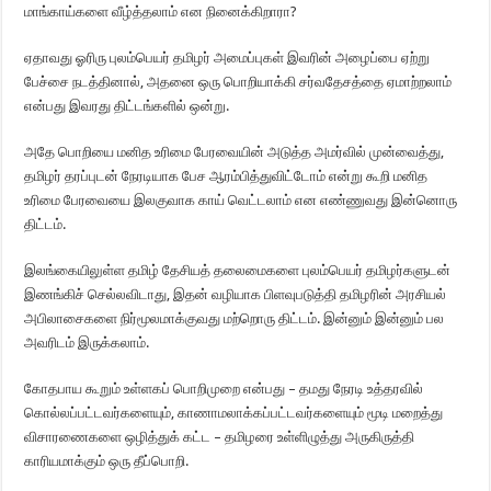
மாங்காய்களை வீழ்த்தலாம் என நினைக்கிறாரா?
ஏதாவது ஓரிரு புலம்பெயர் தமிழர் அமைப்புகள் இவரின் அழைப்பை ஏற்று
பேச்சை நடத்தினால், அதனை ஒரு பொறியாக்கி சர்வதேசத்தை ஏமாற்றலாம்
என்பது இவரது திட்டங்களில் ஒன்று.
அதே பொறியை மனித உரிமை பேரவையின் அடுத்த அமர்வில் முன்வைத்து,
தமிழர் தரப்புடன் நேரடியாக பேச ஆரம்பித்துவிட்டோம் என்று கூறி மனித
உரிமை பேரவையை இலகுவாக காய் வெட்டலாம் என எண்ணுவது இன்னொரு
திட்டம்.
இலங்கையிலுள்ள தமிழ் தேசியத் தலைமைகளை புலம்பெயர் தமிழர்களுடன்
இணங்கிச் செல்லவிடாது, இதன் வழியாக பிளவுபடுத்தி தமிழரின் அரசியல்
அபிலாசைகளை நிர்மூலமாக்குவது மற்றொரு திட்டம். இன்னும் இன்னும் பல
அவரிடம் இருக்கலாம்.
கோதபாய கூறும் உள்ளகப் பொறிமுறை என்பது – தமது நேரடி உத்தரவில்
கொல்லப்பட்டவர்களையும், காணாமலாக்கப்பட்டவர்களையும் மூடி மறைத்து
விசாரணைகளை ஒழித்துக் கட்ட – தமிழரை உள்ளிழுத்து அருகிருத்தி
காரியமாக்கும் ஒரு தீப்பொறி.