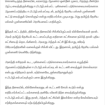
கொண்டிருந்த நிலையில், வரலாற்று ஆவணம் ஒன்றின் மூலம், அதற்கு மீண்டும்
ஆப்பு வைத்திருக்கிறது ஈ.பி.ஆர்.எல்.எப். புலிகளைப் படுகொலையாளர்களாக
ஆவணப்படுத்திய ஈ.பி.ஆர்.எல்.எப்வுடன், தமிழ்த் தேசிய மக்கள் முன்னணி
கூட்டு வைத்துக் கொள்ளும் என்று எதிர்பார்க்க முடியாது. அது தமிழ்த் தேசிய
மக்கள் முன்னணியின் அரசியலைப் பாதிக்கும்.
இந்தக் கட்டத்தில், திரிசங்கு நிலையில் சிக்கியிருப்பவர் விக்னேஸ்வரன் தான்.
அவர் தமிழ்த் தேசியக் கூட்டமைப்புக்கு எதிரான கட்சிகளை நம்பித் தான் புதிய
கட்சியைத் தொடங்கினார். அவரது அந்தக் கட்சி இப்போது, சுரேஷ்
பிரேமசந்திரனின் வலைக்குள் சிக்கி விட்டது. இதனால், தமிழ்த் தேசிய மக்கள்
முன்னணி வெளியே நிற்கிறது.
அனந்தி சசிதரன் கூட, புலிகளைப் படுகொலையாளர்களாக எழுத்தில்
ஆவணப்படுத்தியுள்ள ஈ.பி.ஆர்.எல்.எப்வுடன் கூட்டணி வைத்துக் கொள்வாரா
என்பது சந்தேகம் தான். ஏற்கெனவே, ஐங்கரநேசனுக்கும்
ஈ.பி.ஆர்.எல்.எப்வுக்கும் பகை இருக்கிறது.
இந்த நிலையில், விக்னேஸ்வரனுடன் கூட்டணி சேரக் கூடும் என்று
எதிர்பார்க்கப்பட்டவர்களைத் தனியே விலகி நிற்க வைத்திருக்கிறது
ஈ.பி.ஆர்.எல்.எப். இது தான், அந்தக் கட்சியின் இலக்கோ என்ற கேள்வியையும்
சந்தேகங்களையும் ஏற்படுத்தியிருக்கிறது.