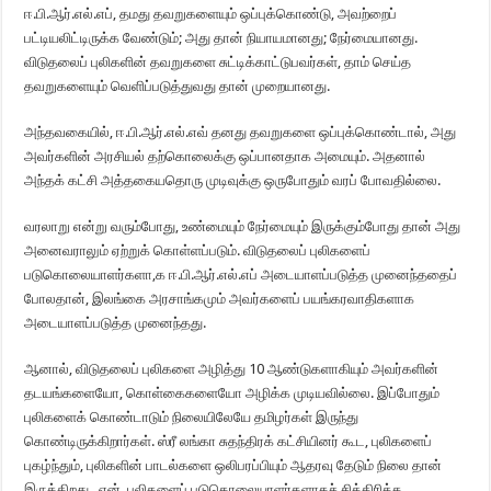
ஈ.பி.ஆர்.எல்.எப், தமது தவறுகளையும் ஒப்புக்கொண்டு, அவற்றைப்
பட்டியலிட்டிருக்க வேண்டும்; அது தான் நியாயமானது; நேர்மையானது.
விடுதலைப் புலிகளின் தவறுகளை சுட்டிக்காட்டுபவர்கள், தாம் செய்த
தவறுகளையும் வெளிப்படுத்துவது தான் முறையானது.
அந்தவகையில், ஈ.பி.ஆர்.எல்.எவ் தனது தவறுகளை ஒப்புக்கொண்டால், அது
அவர்களின் அரசியல் தற்கொலைக்கு ஒப்பானதாக அமையும். அதனால்
அந்தக் கட்சி அத்தகையதொரு முடிவுக்கு ஒருபோதும் வரப் போவதில்லை.
வரலாறு என்று வரும்போது, உண்மையும் நேர்மையும் இருக்கும்போது தான் அது
அனைவராலும் ஏற்றுக் கொள்ளப்படும். விடுதலைப் புலிகளைப்
படுகொலையாளர்களா,க ஈ.பி.ஆர்.எல்.எப் அடையாளப்படுத்த முனைந்ததைப்
போலதான், இலங்கை அரசாங்கமும் அவர்களைப் பயங்கரவாதிகளாக
அடையாளப்படுத்த முனைந்தது.
ஆனால், விடுதலைப் புலிகளை அழித்து 10 ஆண்டுகளாகியும் அவர்களின்
தடயங்களையோ, கொள்கைகளையோ அழிக்க முடியவில்லை. இப்போதும்
புலிகளைக் கொண்டாடும் நிலையிலேயே தமிழர்கள் இருந்து
கொண்டிருக்கிறார்கள். ஸ்ரீ லங்கா சுதந்திரக் கட்சியினர் கூட, புலிகளைப்
புகழ்ந்தும், புலிகளின் பாடல்களை ஒலிபரப்பியும் ஆதரவு தேடும் நிலை தான்
இருக்கிறது, ஏன், புலிகளைப் படுகொலையாளர்களாகச் சித்திரித்த