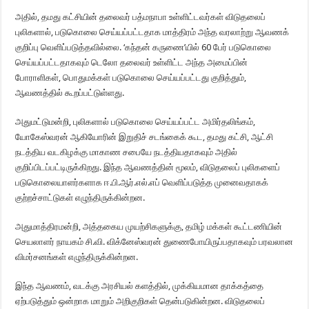
அதில், தமது கட்சியின் தலைவர் பத்மநாபா உள்ளிட்டவர்கள் விடுதலைப்
புலிகளால், படுகொலை செய்யப்பட்டதாக மாத்திரம் அந்த வரலாற்று ஆவணக்
குறிப்பு வெளிப்படுத்தவில்லை. ‘கந்தன் கருணை’யில் 60 பேர் படுகொலை
செய்யப்பட்டதாகவும் டெலோ தலைவர் உள்ளிட்ட அந்த அமைப்பின்
போராளிகள், பொதுமக்கள் படுகொலை செய்யப்பட்டது குறித்தும்,
ஆவணத்தில் கூறப்பட்டுள்ளது.
அதுமட்டுமன்றி, புலிகளால் படுகொலை செய்யப்பட்ட அமிர்தலிங்கம்,
யோகேஸ்வரன் ஆகியோரின் இறுதிச் சடங்கைக் கூட, தமது கட்சி, ஆட்சி
நடத்திய வடகிழக்கு மாகாண சபையே நடத்தியதாகவும் அதில்
குறிப்பிடப்பட்டிருக்கிறது. இந்த ஆவணத்தின் மூலம், விடுதலைப் புலிகளைப்
படுகொலையாளர்களாக ஈ.பி.ஆர்.எல்.எப் வெளிப்படுத்த முனைவதாகக்
குற்றச்சாட்டுகள் எழுந்திருக்கின்றன.
அதுமாத்திரமன்றி, அத்தகைய முயற்சிகளுக்கு, தமிழ் மக்கள் கூட்டணியின்
செயலாளர் நாயகம் சி.வி. விக்னேஸ்வரன் துணைபோயிருப்பதாகவும் பரவலான
விமர்சனங்கள் எழுந்திருக்கின்றன.
இந்த ஆவணம், வடக்கு அரசியல் களத்தில், முக்கியமான தாக்கத்தை
ஏற்படுத்தும் ஒன்றாக மாறும் அறிகுறிகள் தென்படுகின்றன. விடுதலைப்