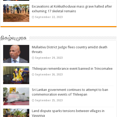
Excavations at Kokkuthoduvai mass grave halted after
exhuming 17 skeletal remains
September 22, 2023
நிகழ்வு முரசு
Mullaitivu District Judge flees country amidst death
threats
September 29, 2023
Thileepan remembrance event banned in Trincomalee
September 26, 2023
Sri Lankan government continues to attempt to ban
commemoration events of Thileepan
September 25, 2023
Land dispute sparks tensions between villages in
Vavuniya