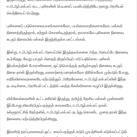
ஈ.பி.ஆர்.எல்.எப் கூட, புலிகளின் பெயரைப் பயன்படுத்தியே தனது அரசியல்
வெற்றியைப் பெற்றது.
புலிகளைப் படுகொலையாளர்களாகவோ, பயங்கரவாதிகளாகவோ, மக்கள்
நினைத்திருந்தால், ஏற்றுக் கொண்டிருந்தால், தாமாகவே புலிகளை நினைவு
கூரும் நிலையில் மக்கள் இருந்திருக்க மாட்டார்கள்.
இன்று, ஈ.பி.ஆர்.எல்.எப் அமைப்பில் இருந்தவர்களை அந்த அமைப்பே நினைவு
கூர்கிறது. வேறு யாரும் அதைத் திரும்பியும் பார்ப்பதில்லை. புலிகள்
இயக்கத்தின் போராளிகளை, ஒட்டுமொத்தத் தமிழர்களும் நினைவு கூரும்
நிலை தான் இருக்கிறது, வரலாற்றை மறைக்கவோ திரிக்கவோ முற்படும் போது,
எதிர்விளைவுகளையே ஏற்படுத்தும். அதேவேளை, ஈ.பி.ஆர்.எல்.எப்வின் இந்த
நடவடிக்கை, அரசியல் மட்டத்தில் பலத்த கேள்விகளை எழுப்பி இருக்கிறது.
விக்னேஸ்வரனின் கூட்டணியில் இருந்து, தமிழ்த் தேசிய மக்கள் முன்னணி
இப்போது விலகியிருப்பதற்குக் காரணமே, ஈ.பி.ஆர்.எல்.எப் தான்.
உள்ளூராட்சித் தேர்தலில், ஈ.பி.ஆர்.எல்.எப் நடந்து கொண்ட முறை தான் இந்த
நிலையை ஏற்படுத்தியிருக்கிறது,
இரண்டு தரப்புகளையும் ஒட்ட வைப்பதற்குக் கடும் முயற்சிகள் எடுக்கப்பட்டுக்