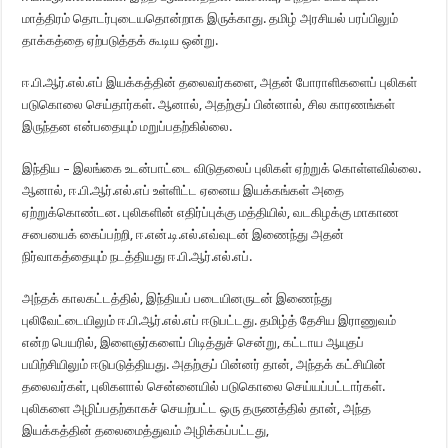
மாத்திரம் தொடர்புடையதொன்றாக இருக்காது. தமிழ் அரசியல் பரப்பிலும்
தாக்கத்தை ஏற்படுத்தக் கூடிய ஒன்று.
ஈ.பி.ஆர்.எல்.எப் இயக்கத்தின் தலைவர்களை, அதன் போராளிகளைப் புலிகள்
படுகொலை செய்தார்கள். ஆனால், அதற்குப் பின்னால், சில காரணங்கள்
இருந்தன என்பதையும் மறுப்பதற்கில்லை.
இந்திய – இலங்கை உடன்பாட்டை விடுதலைப் புலிகள் ஏற்றுக் கொள்ளவில்லை.
ஆனால், ஈ.பி.ஆர்.எல்.எப் உள்ளிட்ட ஏனைய இயக்கங்கள் அதை
ஏற்றுக்கொண்டன. புலிகளின் எதிர்ப்புக்கு மத்தியில், வடகிழக்கு மாகாண
சபையைக் கைப்பற்றி, ஈ.என்.டி.எல்.எவ்வுடன் இணைந்து அதன்
நிர்வாகத்தையும் நடத்தியது ஈ.பி.ஆர்.எல்.எப்.
அந்தக் காலகட்டத்தில், இந்தியப் படையினருடன் இணைந்து
புலிவேட்டையிலும் ஈ.பி.ஆர்.எல்.எப் ஈடுபட்டது. தமிழ்த் தேசிய இராணுவம்
என்ற பெயரில், இளைஞர்களைப் பிடித்துச் சென்று, கட்டாய ஆயுதப்
பயிற்சியிலும் ஈடுபடுத்தியது. அதற்குப் பின்னர் தான், அந்தக் கட்சியின்
தலைவர்கள், புலிகளால் சென்னையில் படுகொலை செய்யப்பட்டார்கள்.
புலிகளை அழிப்பதற்காகச் செயற்பட்ட ஒரு தருணத்தில் தான், அந்த
இயக்கத்தின் தலைமைத்துவம் அழிக்கப்பட்டது,