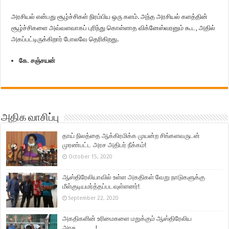
அரசியல் என்பது சூழ்ச்சிகள் நிரம்பிய ஒரு களம். அந்த அரசியல் களத்தின்
சூழ்ச்சிகளை அவ்வளவாகப் புரிந்து கொள்ளாத விக்னேஸ்வரனும் கூட, அதில்
அகப்பட்டிருக்கிறார் போலவே தெரிகிறது.
கே. சஞ்சயன்
அதிக வாசிப்பு
தாய் நிலத்தை ஆக்கிரமிக்க முயன்ற சிங்களவருடன்
முரண்பட்ட அரச அதிபர் நீக்கம்!
October 15, 2020
ஆஸ்திரேலியாவில் உள்ள அகதிகள் வேறு நாடுகளுக்கு
மீள்குடியமர்த்தப்படவுள்ளனர்!
September 22, 2020
அகதிகளின் உரிமைகளை மறுக்கும் ஆஸ்திரேலிய
அரசு………!