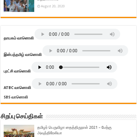
August 20, 2020
தாயகம் வானொலி
இன்பத்தமிழ் வானொலி
புரட்சி வானொலி
ATBC வானொலி
SBS வானொலி
சிறப்பு செய்திகள்
தமிழர் பெருவிழா தைத்திருநாள் 2021 – மேற்கு
அவுத்திரேலியா