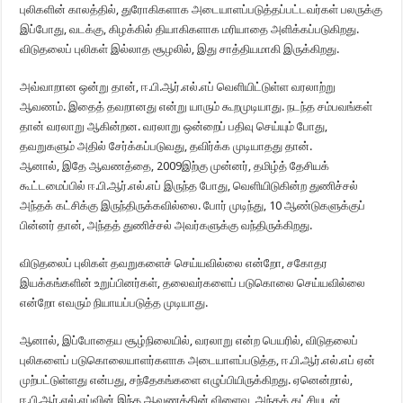
புலிகளின் காலத்தில், துரோகிகளாக அடையாளப்படுத்தப்பட்டவர்கள் பலருக்கு
இப்போது, வடக்கு, கிழக்கில் தியாகிகளாக மரியாதை அளிக்கப்படுகிறது.
விடுதலைப் புலிகள் இல்லாத சூழலில், இது சாத்தியமாகி இருக்கிறது.
அவ்வாறான ஒன்று தான், ஈ.பி.ஆர்.எல்.எப் வெளியிட்டுள்ள வரலாற்று
ஆவணம். இதைத் தவறானது என்று யாரும் கூறமுடியாது. நடந்த சம்பவங்கள்
தான் வரலாறு ஆகின்றன. வரலாறு ஒன்றைப் பதிவு செய்யும் போது,
தவறுகளும் அதில் சேர்க்கப்படுவது, தவிர்க்க முடியாதது தான்.
ஆனால், இதே ஆவணத்தை, 2009இற்கு முன்னர், தமிழ்த் தேசியக்
கூட்டமைப்பில் ஈ.பி.ஆர்.எல்.எப் இருந்த போது, வெளியிடுகின்ற துணிச்சல்
அந்தக் கட்சிக்கு இருந்திருக்கவில்லை. போர் முடிந்து, 10 ஆண்டுகளுக்குப்
பின்னர் தான், அந்தத் துணிச்சல் அவர்களுக்கு வந்திருக்கிறது.
விடுதலைப் புலிகள் தவறுகளைச் செய்யவில்லை என்றோ, சகோதர
இயக்கங்களின் உறுப்பினர்கள், தலைவர்களைப் படுகொலை செய்யவில்லை
என்றோ எவரும் நியாயப்படுத்த முடியாது.
ஆனால், இப்போதைய சூழ்நிலையில், வரலாறு என்ற பெயரில், விடுதலைப்
புலிகளைப் படுகொலையாளர்களாக அடையாளப்படுத்த, ஈ.பி.ஆர்.எல்.எப் ஏன்
முற்பட்டுள்ளது என்பது, சந்தேகங்களை எழுப்பியிருக்கிறது. ஏனென்றால்,
ஈ.பி.ஆர்.எல்.எப்வின் இந்த ஆவணத்தின் விளைவு, அந்தக் கட்சியுடன்