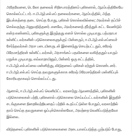
அதேவேளை, டெலோ தலைவர் சிறிசபாரத்தினம் புலிகளால், ஆரம்பத்திலேயே
கொல்லப்பட்டார். ஈ.பி.ஆர்.எல்.எப் தலைவர்களை, ஆரம்பத்தில், அந்த
இயக்கத்தை தடை செய்த போது, புலிகள் கொல்லவில்லை; அவர்கள் தப்பிச்
செல்வதற்கு அனுமதித்தனர். எனவே, அவர்களைத் தீர்த்துக் கட்ட வேண்டும்
என்ற எண்ணம், புலிகளுக்கு இருந்தது எனச் சொல்ல முடியாது. பத்மநாபா
உள்ளிட்டவர்களின் படுகொலைகளுக்குப் பின்னரும், ஈ.பி.ஆர்.எல்.எப்வைச்
சேர்ந்தவர்கள் அரச படையினருடன் இணைந்து செயற்பட்டதும், சுரேஷ்
பிரேமசந்திரன் உள்ளிட்டவர்கள், அரசாங்கப் பதவிகளை வகித்ததும் யாரும்
மறுக்க முடியாது. எவ்வாறாயினும், பின்னர் ஒரு கட்டத்தில்,
ஈ.பி.ஆர்.எல்.எப்வை மன்னித்து, விடுதலைப் புலிகள் ஏற்றுக் கொண்டனர்.
ஈ.பி.ஆர்.எல்.எப் செய்த தவறுகளுக்காக சுரேஷ் பிரேமசந்திரன் மன்னிப்புக்
கோரியதாகவும் சொல்லப்பட்டது.
ஆனால், ஈ.பி.ஆர்.எல்.எப் வெளியிட்ட வரலாற்று ஆவணத்தில், புலிகளின்
படுகொலைகள் பற்றி, புலிகளால் படுகொலை செய்யப்பட்டவர்களின் இறுதிச்
சடங்குகளை நிறைவேற்றியதைப் பற்றிக் கூறப்பட்டுள்ள போதும், வரலாற்றில்
தாம் செய்த தவறுகளை ஒப்புக்கொள்ளவோ, அவற்றை வெளிப்படுத்தவோ
இல்லை.
விடுதலைப் புலிகளின் படுகொலைகளை அடையாளப்படுத்த முற்படும் போது,